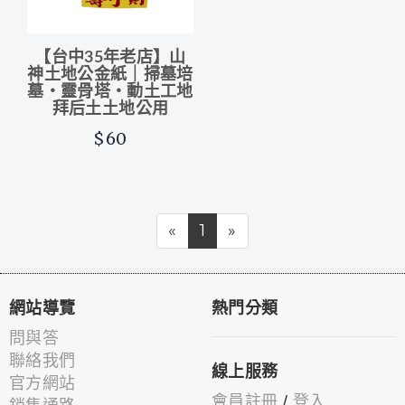
【台中35年老店】山
神土地公金紙｜掃墓培
墓‧靈骨塔‧動土工地
拜后土土地公用
$60
«
1
»
網站導覽
熱門分類
問與答
聯絡我們
線上服務
官方網站
會員註冊
/
登入