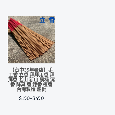
【台中35年老店】手
工香 立香 拜拜用香 拜
拜香 老山 新山 梢楠 沉
香 降真 香 線香 檀香
台灣製造 煙供
$150-$450