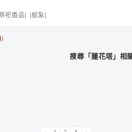
|祭祀香品|
|紙紮|
)
搜尋「蓮花塔」相