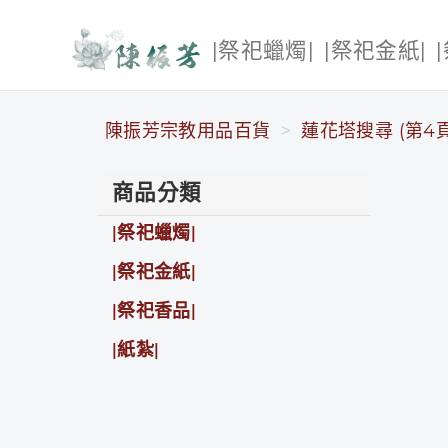
|祭祀蠟燭|
|祭祀金紙|
陳振芳宗教用品百貨
陳振芳宗教用品百貨
蓮花塔搜尋 (第4頁
商品分類
|祭祀蠟燭|
|祭祀金紙|
|祭祀香品|
|紙紮|