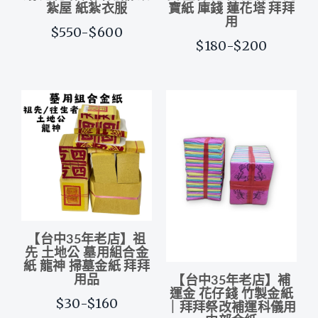
紮屋 紙紮衣服
寶紙 庫錢 蓮花塔 拜拜
用
$550-$600
$180-$200
【台中35年老店】祖
先 土地公 墓用組合金
紙 龍神 掃墓金紙 拜拜
用品
【台中35年老店】補
運金 花仔錢 竹製金紙
$30-$160
｜拜拜祭改補運科儀用