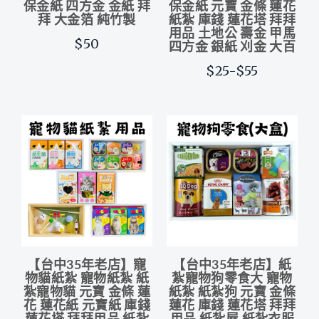
保金紙 四方金 金紙 拜
保金紙 元寶 金條 蓮花
拜 大金箔 純竹製
紙紮 庫錢 蓮花塔 拜拜
用品 土地公 壽金 甲馬
$50
四方金 銀紙 刈金 大百
$25-$55
【台中35年老店】寵
【台中35年老店】紙
物貓紙紮 寵物紙紮 紙
紮寵物狗零食大 寵物
紮寵物貓 元寶 金條 蓮
紙紮 紙紮狗 元寶 金條
花 蓮花紙 元寶紙 庫錢
蓮花 庫錢 蓮花塔 拜拜