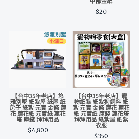
中部金紙
$20
【台中35年老店】悠
【台中35年老店】寵
雅別墅 紙紮屋 紙屋 紙
物紙紮 紙紮狗飼料 紙
房子 紙紮 元寶 金條 蓮
紮 元寶 金條 蓮花 蓮花
花 蓮花紙 元寶紙 蓮花
紙 元寶紙 庫錢 蓮花塔
塔 庫錢 拜拜用品
拜拜用品 紙紮屋 紙紮
衣服
$4,800
$350