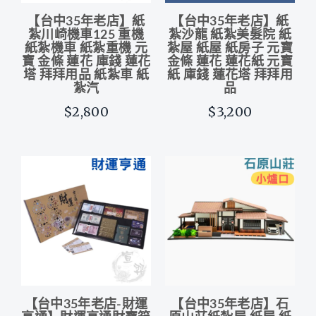
【台中35年老店】紙
【台中35年老店】紙
紮川崎機車125 重機
紮沙龍 紙紮美髮院 紙
紙紮機車 紙紮重機 元
紮屋 紙屋 紙房子 元寶
寶 金條 蓮花 庫錢 蓮花
金條 蓮花 蓮花紙 元寶
塔 拜拜用品 紙紮車 紙
紙 庫錢 蓮花塔 拜拜用
紮汽
品
$2,800
$3,200
【台中35年老店-財運
【台中35年老店】石