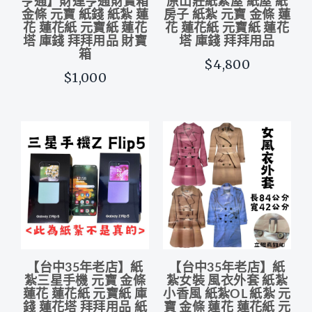
亨通】財運亨通財寶箱
原山莊紙紮屋 紙屋 紙
金條 元寶 紙錢 紙紮 蓮
房子 紙紮 元寶 金條 蓮
花 蓮花紙 元寶紙 蓮花
花 蓮花紙 元寶紙 蓮花
塔 庫錢 拜拜用品 財寶
塔 庫錢 拜拜用品
箱
$4,800
$1,000
【台中35年老店】紙
【台中35年老店】紙
紮三星手機 元寶 金條
紮女裝 風衣外套 紙紮
蓮花 蓮花紙 元寶紙 庫
小香風 紙紮OL 紙紮 元
錢 蓮花塔 拜拜用品 紙
寶 金條 蓮花 蓮花紙 元