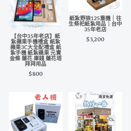
紙紮野狼125重機｜往
生祭祀紙紮用品｜台中
35年老店
【台中35年老店】紙
$3,200
紮蘋果手機禮盒 紙紮
蘋果3C大全配禮盒 紙
紮手機 紙紮蘋果 元寶
金條 蓮花 庫錢 蓮花塔
拜拜用品
$800