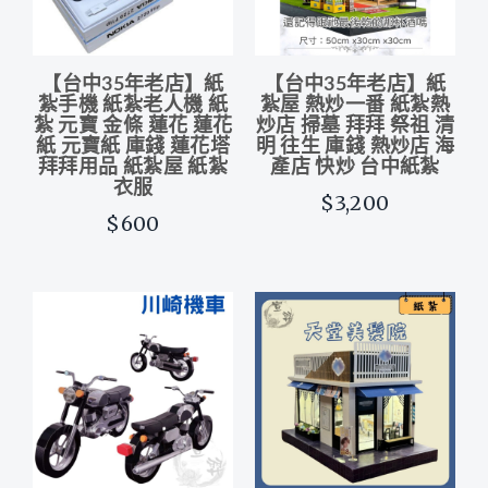
【台中35年老店】紙
【台中35年老店】紙
紮手機 紙紮老人機 紙
紮屋 熱炒一番 紙紮熱
紮 元寶 金條 蓮花 蓮花
炒店 掃墓 拜拜 祭祖 清
紙 元寶紙 庫錢 蓮花塔
明 往生 庫錢 熱炒店 海
拜拜用品 紙紮屋 紙紮
產店 快炒 台中紙紮
衣服
$3,200
$600