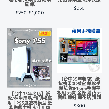
蓮花塔 拜拜用品 紙紮
用品 紙紮屋 紙紮衣服
屋 紙
$350
$250-$1,000
【台中35年老店】紙
紮蘋果3C禮盒 紙紮手
機 紙紮IPhone手機平
板組 元寶 金條 蓮花 元
【台中35年老店】紙
寶紙 庫錢 蓮花塔 拜拜
紮/往生用品/清明掃墓
用｜PS5遊戲機模型 紙
$300
紮遊戲主機 火化用庫