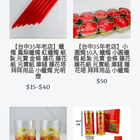
【台中35年老店】蠟
【台中35年老店】小
燭 鳳梨蠟燭 紅蠟燭 紙
圓燭10入 蠟燭 小圓蠟
紮 元寶 金條 蓮花 蓮花
燭 紙紮 元寶 金條 蓮花
紙 元寶紙 庫錢 蓮花塔
蓮花紙 元寶紙 庫錢 蓮
拜拜用品 小蠟燭 光明
花塔 拜拜用品 小蠟燭
燈
$50
$15-$40