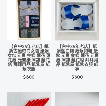
【台中35年老店】紙
【台中35年老店】紙
紮古馳時尚女包 紙紮
紮藍白拖 紙紮拖鞋 紙
女包 元寶 金條 蓮花 蓮
紮 元寶 金條 蓮花 元寶
花紙 元寶紙 庫錢 蓮花
紙 庫錢 蓮花塔 拜拜用
塔 拜拜用品 紙紮屋 紙
品 紙紮屋 紙紮衣服 紙
紮衣服
褲
$600
$600