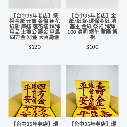
【台中35年老店】祭
【台中35年老店】金
祖金紙 元寶 金條 蓮花
紙/紙紮-環保金紙 地
紙紮 庫錢 蓮花塔 拜拜
基主 金紙 祭祀 拜拜
用品 土地公 壽金 甲馬
100 清明 端午 重陽 祭
四方金 刈金 大百壽金
祖
$120
$100
【台中35年老店】環
【台中35年老店】環