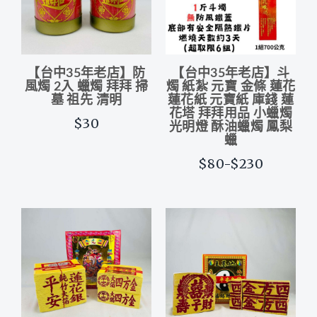
【台中35年老店】防
【台中35年老店】斗
風燭 2入 蠟燭 拜拜 掃
燭 紙紮 元寶 金條 蓮花
墓 祖先 清明
蓮花紙 元寶紙 庫錢 蓮
花塔 拜拜用品 小蠟燭
$30
光明燈 酥油蠟燭 鳳梨
蠟
$80-$230