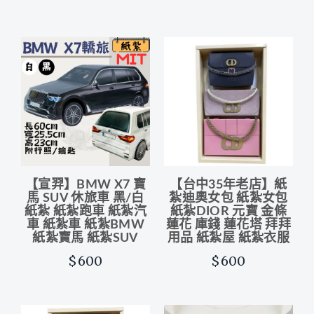
【宣羿】BMW X7 寶
【台中35年老店】紙
馬 SUV 休旅車 黑/白
紮迪奧女包 紙紮女包
紙紮 紙紮跑車 紙紮汽
紙紮DIOR 元寶 金條
車 紙紮車 紙紮BMW
蓮花 庫錢 蓮花塔 拜拜
紙紮寶馬 紙紮SUV
用品 紙紮屋 紙紮衣服
$600
$600