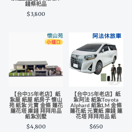
錢祭祀品
$3,800
【台中35年老店】紙
【台中35年老店】紙
紮屋 紙屋 紙房子 懷山
紮阿法 紙紮Toyota
苑 紙紮 元寶 金條 蓮花
Alphard 紙紮LM 金條
蓮花塔 庫錢 拜拜用品
蓮花紙 元寶紙 庫錢 蓮
紙紮別墅
花塔 拜拜用品 紙
$4,800
$650