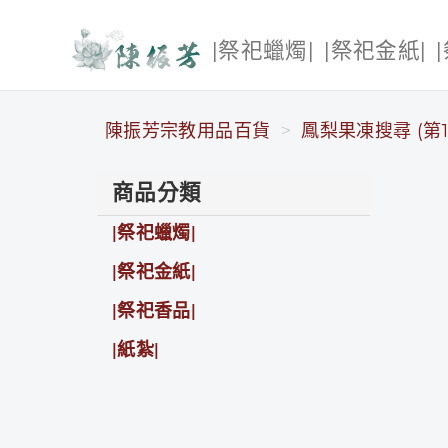
|祭祀蠟燭|
|祭祀金紙|
陳振芳宗教用品百貨
陳振芳宗教用品百貨
鳳梨果凍搜尋 (第1
商品分類
|祭祀蠟燭|
|祭祀金紙|
|祭祀香品|
|紙紮|