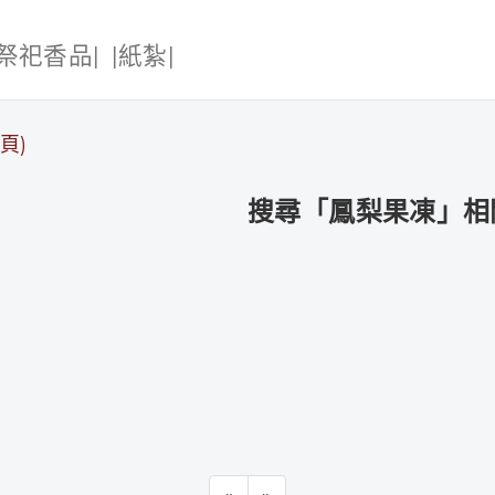
|祭祀香品|
|紙紮|
頁)
搜尋「鳳梨果凍」相