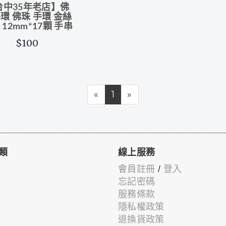
台中35年老店】佛
環 佛珠 手環 金絲
 12mm*17顆 手串
$100
«
1
»
類
線上服務
會員註冊
/
登入
忘記密碼
服務條款
隱私權政策
退換貨政策