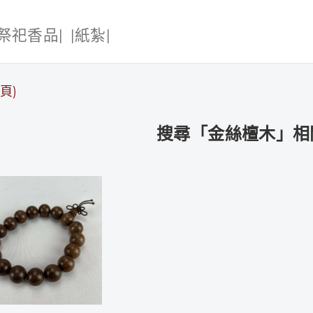
|祭祀香品|
|紙紮|
頁)
搜尋「金絲檀木」相