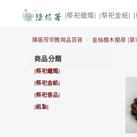
|祭祀蠟燭|
|祭祀金紙|
陳振芳宗教用品百貨
陳振芳宗教用品百貨
金絲檀木搜尋 (第1
商品分類
|祭祀蠟燭|
|祭祀金紙|
|祭祀香品|
|紙紮|