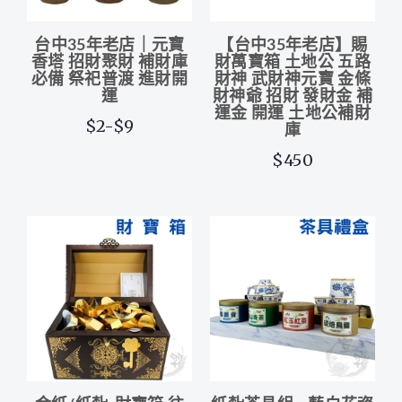
台中35年老店｜元寶
【台中35年老店】賜
香塔 招財聚財 補財庫
財萬寶箱 土地公 五路
必備 祭祀普渡 進財開
財神 武財神元寶 金條
運
財神爺 招財 發財金 補
運金 開運 土地公補財
$2-$9
庫
$450