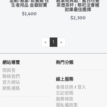
金紙/紙紮-財寶箱 往
紙紮茶具組 - 藍白花瓷
生者用品 金銀財寶
茶壺茶杯 | 祭祀法會補
財庫最佳選擇
$1,400
$2,300
«
1
»
網站導覽
熱門分類
問與答
聯絡我們
線上服務
官方網站
會員註冊
/
登入
銷售通路
忘記密碼
服務條款
隱私權政策