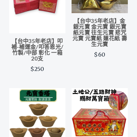
【台中35年老店】金
銀元寶 金元寶 銀元寶
紙元寶 往生元寶 悲咒
元寶 元寶紙 蓮花紙 壽
【台中35年老店】叩
生元寶
補-補運金/叩答恩光/
竹製/中部 彰化 一箱
$60
20支
$250