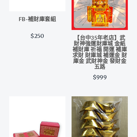
FB-補財庫套組
$250
【台中35年老店】武
財神強運財庫城 金紙
補財庫 祈福 開運 補庫
求財 財庫城 補運金 財
庫金 武財神金 發財金
五路
$999