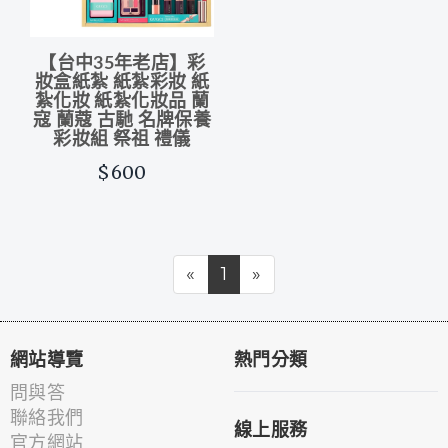
【台中35年老店】彩
妝盒紙紮 紙紮彩妝 紙
紮化妝 紙紮化妝品 蘭
寇 蘭蔻 古馳 名牌保養
彩妝組 祭祖 禮儀
$600
«
1
»
網站導覽
熱門分類
問與答
聯絡我們
線上服務
官方網站