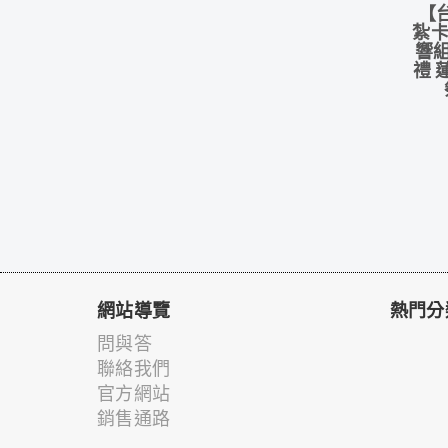
【
紮卡
響組
禮 
網站導覽
熱門分
問與答
聯絡我們
官方網站
銷售通路