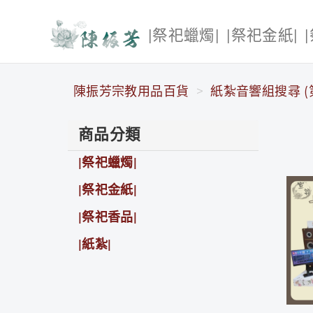
|祭祀蠟燭|
|祭祀金紙|
陳振芳宗教用品百貨
陳振芳宗教用品百貨
紙紮音響組搜尋 (第
商品分類
|祭祀蠟燭|
|祭祀金紙|
|祭祀香品|
|紙紮|