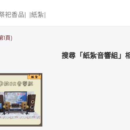
|祭祀香品|
|紙紮|
1頁)
搜尋「紙紮音響組」