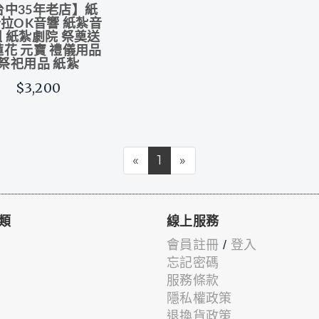
台中35年老店】紙
拉OK音響 紙紮音
 紙紮劇院 祭奠送
蓮花 元寶 禮儀用品
祭祀用品 紙紮
$3,200
«
1
»
類
線上服務
會員註冊
/
登入
忘記密碼
服務條款
隱私權政策
退換貨政策