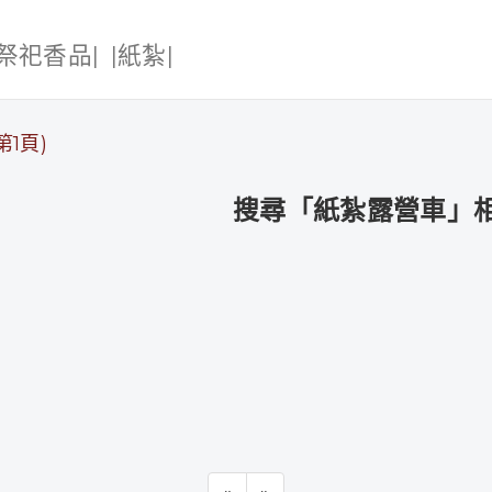
|祭祀香品|
|紙紮|
1頁)
搜尋「紙紮露營車」