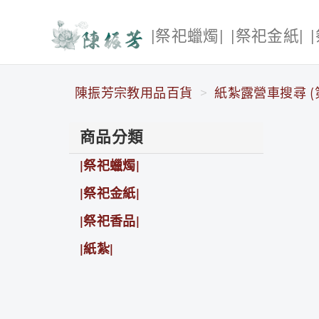
|祭祀蠟燭|
|祭祀金紙|
陳振芳宗教用品百貨
陳振芳宗教用品百貨
紙紮露營車搜尋 (第
商品分類
|祭祀蠟燭|
|祭祀金紙|
|祭祀香品|
|紙紮|