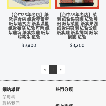
【台中35年老店】紙
【台中35年老店】菜
紮速食店 紙紮麥當勞
園 紙紮果菜園 紙紮農
紙紮速食店 紙紮漢堡
田 紙紮菜園 紙紮果園
紙紮薯條 紙紮可樂 紙
紙紮果菜園 紙紮公雞
紮雞塊 紙紮炸雞 紙紮
紙紮雞 紙紮飼料 紙紮
服務生 紙紮
園藝 紙紮
$3,800
$3,200
«
1
»
網站導覽
熱門分類
問與答
聯絡我們