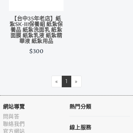
【台中35年老店】紙
紮SK-III保養組 紙紮保
養品 紙紮洗面乳 紙紮
面膜 紙紮乳液 紙紮精
華液 紙紮用品
$300
«
1
»
網站導覽
熱門分類
問與答
聯絡我們
線上服務
官方網站