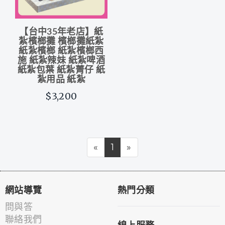
【台中35年老店】紙
紮檳榔攤 檳榔攤紙紮
紙紮檳榔 紙紮檳榔西
施 紙紮辣妹 紙紮啤酒
紙紮包葉 紙紮菁仔 紙
紮用品 紙紮
$3,200
«
1
»
網站導覽
熱門分類
問與答
聯絡我們