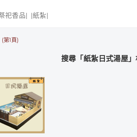
|祭祀香品|
|紙紮|
(第1頁)
搜尋「紙紮日式湯屋」