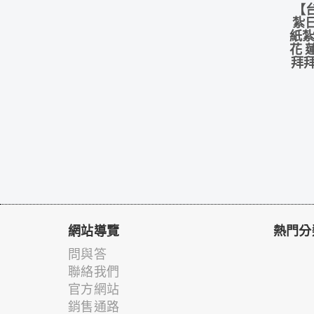
【
紮
紙紮
花 
拜拜
網站導覽
熱門分
問與答
聯絡我們
官方網站
銷售通路