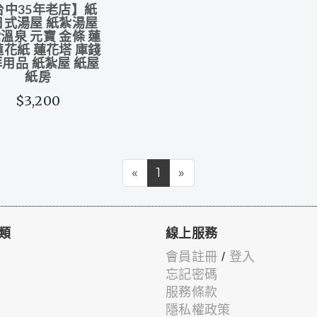
台中35年老店】紙
日式湯屋 紙紮湯屋
溫泉 元寶 金條 蓮
蓮花紙 蓮花塔 庫錢
用品 紙紮屋 紙屋
紙房
$3,200
«
1
»
類
線上服務
會員註冊
/
登入
忘記密碼
服務條款
隱私權政策