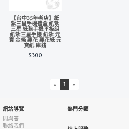
【台中35年老店】紙
紮三星手機禮盒 紙紮
三星 紙紮手機平板組
紙紮三星手機 紙紮 元
寶 金條 蓮花 蓮花紙 元
寶紙 庫錢
$300
«
1
»
網站導覽
熱門分類
問與答
聯絡我們