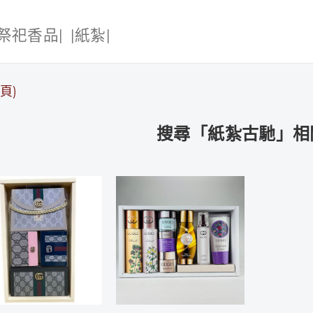
|祭祀香品|
|紙紮|
頁)
搜尋「紙紮古馳」相