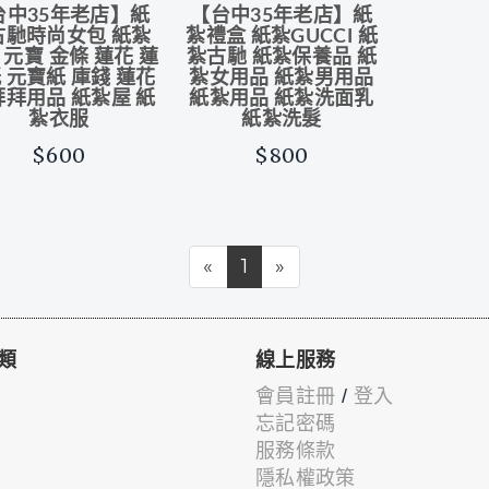
台中35年老店】紙
【台中35年老店】紙
古馳時尚女包 紙紮
紮禮盒 紙紮GUCCI 紙
 元寶 金條 蓮花 蓮
紮古馳 紙紮保養品 紙
 元寶紙 庫錢 蓮花
紮女用品 紙紮男用品
拜拜用品 紙紮屋 紙
紙紮用品 紙紮洗面乳
紮衣服
紙紮洗髮
$600
$800
«
1
»
類
線上服務
會員註冊
/
登入
忘記密碼
服務條款
隱私權政策