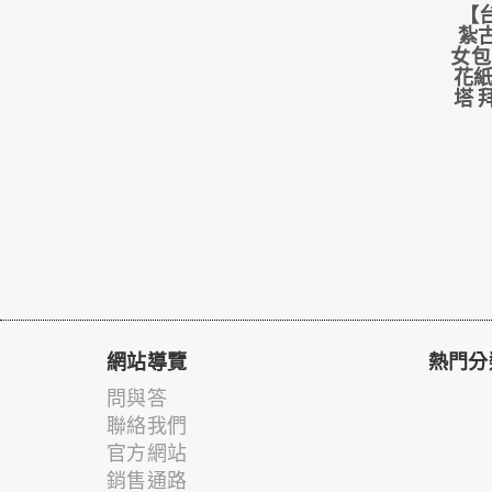
【
紮
女包
花紙
塔 
網站導覽
熱門分
問與答
聯絡我們
官方網站
銷售通路