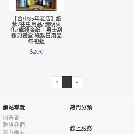
【台中35年老店】紙
紮/往生用品/清明火
化/庫錢金紙｜男士刮
鬍刀禮盒 紙紮日用品
祭祀組
$200
«
1
»
網站導覽
熱門分類
問與答
聯絡我們
線上服務
官方網站