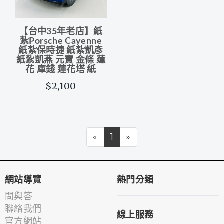
【台中35年老店】紙
紮Porsche Cayenne
紙紮保時捷 紙紮凱彥
紙紮凱燕 元寶 金條 蓮
花 庫錢 蓮花塔 紙
$2,100
«
1
»
網站導覽
熱門分類
問與答
聯絡我們
線上服務
官方網站