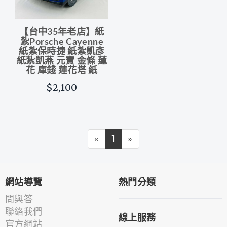
【台中35年老店】紙
紮Porsche Cayenne
紙紮保時捷 紙紮凱彥
紙紮凱燕 元寶 金條 蓮
花 庫錢 蓮花塔 紙
$2,100
«
1
»
網站導覽
熱門分類
問與答
聯絡我們
線上服務
官方網站