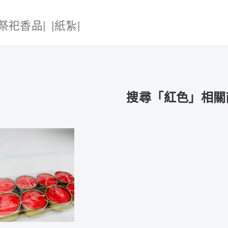
|祭祀香品|
|紙紮|
搜尋「紅色」相關