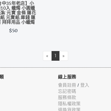
台中35年老店】小
10入 蠟燭 小圓蠟
紙紮 元寶 金條 蓮花
紙 元寶紙 庫錢 蓮
 拜拜用品 小蠟燭
$50
«
1
»
類
線上服務
會員註冊
/
登入
忘記密碼
服務條款
隱私權政策
退換貨政策