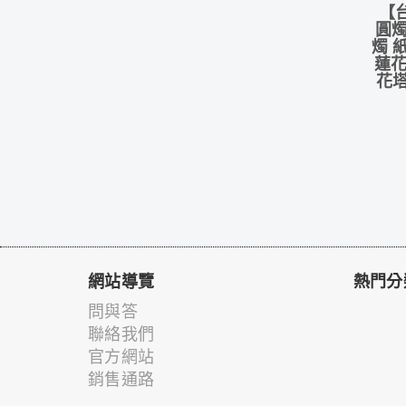
【
圓燭
燭 
蓮花
花塔
網站導覽
熱門分
問與答
聯絡我們
官方網站
銷售通路