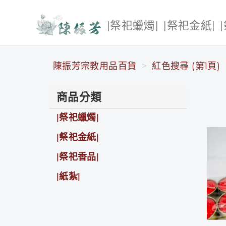
|祭祀蠟燭|
|祭祀金紙|
陳振芳宗教用品百貨
陳振芳宗教用品百貨
紅色搜尋 (第1頁)
商品分類
|祭祀蠟燭|
|祭祀金紙|
|祭祀香品|
|紙紮|