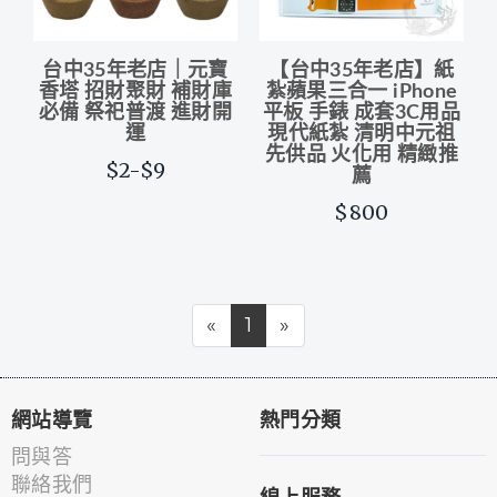
台中35年老店｜元寶
【台中35年老店】紙
香塔 招財聚財 補財庫
紮蘋果三合一 iPhone
必備 祭祀普渡 進財開
平板 手錶 成套3C用品
運
現代紙紮 清明中元祖
先供品 火化用 精緻推
$2-$9
薦
$800
«
1
»
網站導覽
熱門分類
問與答
聯絡我們