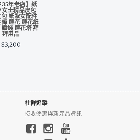
中35年老店】紙
VV女士精品皮包
女包 紙紮女配件
金條 蓮花 蓮花紙
 庫錢 蓮花塔 拜
拜用品
$3,200
社群追蹤
接收優惠與新產品資訊