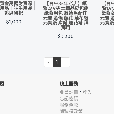
黃金萬兩財寶箱｜
【台中35年老店】紙
【台
用品｜往生用品｜
紮LVV男士精品皮包組
紮L
追思祭祀
紙紮男包 紙紮男配件
紙紮
元寶 金條 蓮花 蓮花紙
元寶 
$1,000
元寶紙 庫錢 蓮花塔 拜
元寶紙
拜用
$3,200
«
1
»
類
線上服務
會員註冊
/
登入
忘記密碼
服務條款
隱私權政策