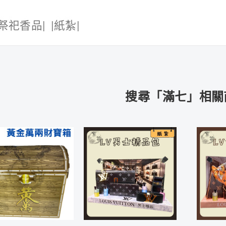
|祭祀香品|
|紙紮|
搜尋「滿七」相關