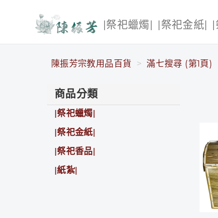
|祭祀蠟燭|
|祭祀金紙|
陳振芳宗教用品百貨
陳振芳宗教用品百貨
滿七搜尋 (第1頁)
商品分類
|祭祀蠟燭|
|祭祀金紙|
|祭祀香品|
|紙紮|