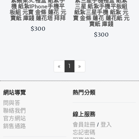
紮蘋果3C禮盒 紙紮手
紮三星手機禮盒 紙紮
機 紙紮IPhone手機平
三星 紙紮手機平板組
板組 元寶 金條 蓮花 元
紙紮三星手機 紙紮 元
寶紙 庫錢 蓮花塔 拜拜
寶 金條 蓮花 蓮花紙 元
寶紙 庫錢
$300
$300
«
1
»
網站導覽
熱門分類
問與答
聯絡我們
線上服務
官方網站
會員註冊
/
登入
銷售通路
忘記密碼