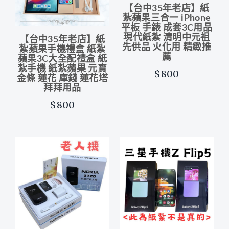
【台中35年老店】紙
紮蘋果三合一 iPhone
平板 手錶 成套3C用品
現代紙紮 清明中元祖
【台中35年老店】紙
先供品 火化用 精緻推
紮蘋果手機禮盒 紙紮
薦
蘋果3C大全配禮盒 紙
紮手機 紙紮蘋果 元寶
$800
金條 蓮花 庫錢 蓮花塔
拜拜用品
$800