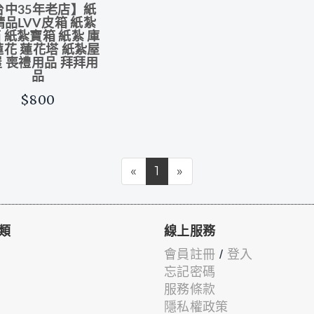
台中35年老店】紙
精品LVV皮箱 紙紮
 紙紮寶箱 紙紮 庫
蓮花 蓮花塔 紙紮屋
 喪禮用品 拜拜用
品
$800
«
1
»
類
線上服務
會員註冊
/
登入
忘記密碼
服務條款
隱私權政策