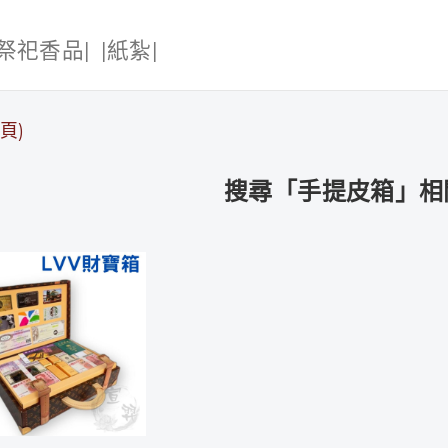
|祭祀香品|
|紙紮|
頁)
搜尋「手提皮箱」相