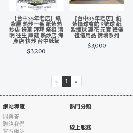
【台中35年老店】紙
【台中35年老店】紙
紮屋 熱炒一番 紙紮熱
紮撞球會館 9號球 紙
炒店 掃墓 拜拜 祭祖 清
紮撞球 蓮花 元寶 禮儀
明 往生 庫錢 熱炒店 海
禮儀用品 情境系列
產店 快炒 台中紙紮
$3,000
$3,200
«
1
»
網站導覽
熱門分類
問與答
聯絡我們
線上服務
官方網站