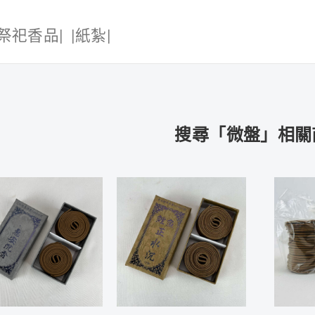
|祭祀香品|
|紙紮|
搜尋「微盤」相關