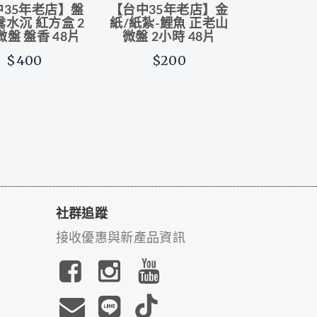
中35年老店】盤
【台中35年老店】金
鴦水沉 紅方盒 2
紙/紙紮-鯉魚 正老山
盤 盤香 48片
微盤 2小時 48片
$400
$200
社群追蹤
接收優惠與新產品資訊