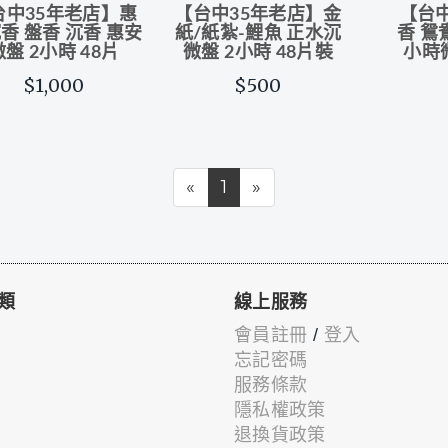
台中35年老店】惠
【台中35年老店】金
【台
香 盤香 沉香 惠安
紙/紙紮-鯉魚 正水沉
香 鴛
微盤 2小時 48片
微盤 2小時 48片裝
小時微
$1,000
$500
«
1
»
類
線上服務
會員註冊
/
登入
忘記密碼
服務條款
隱私權政策
退換貨政策