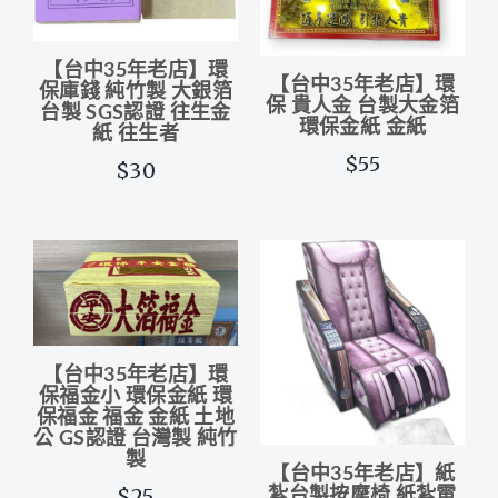
【台中35年老店】環
【台中35年老店】環
保庫錢 純竹製 大銀箔
保 貴人金 台製大金箔
台製 SGS認證 往生金
環保金紙 金紙
紙 往生者
$55
$30
【台中35年老店】環
保福金小 環保金紙 環
保福金 福金 金紙 土地
公 GS認證 台灣製 純竹
製
【台中35年老店】紙
$25
紮台製按摩椅 紙紮電