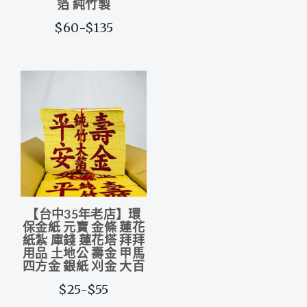
箔 純竹製
$60-$135
【台中35年老店】環
保金紙 元寶 金條 蓮花
紙紮 庫錢 蓮花塔 拜拜
用品 土地公 壽金 甲馬
四方金 銀紙 刈金 大百
$25-$55