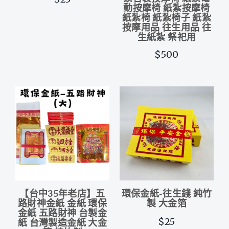
動按摩椅 紙紮按摩椅
紙紮椅 紙紮椅子 紙紮
按摩用品 往生用品 往
生紙紮 祭祀用
$500
【台中35年老店】五
環保金紙-往生錢 純竹
路財神金紙 金紙 環保
製 大金箔
金紙 五路財神 台製金
$25
紙 台灣製造金紙 大金