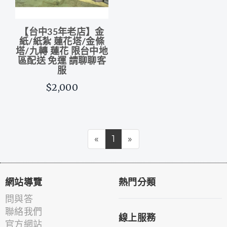
【台中35年老店】金
紙/紙紮 蓮花塔/金條
塔/九轉 蓮花 限台中地
區配送 免運 請聊聊客
服
$2,000
«
1
»
網站導覽
熱門分類
問與答
聯絡我們
線上服務
官方網站