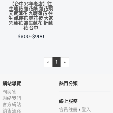
【台中35年老店】往
生蓮花 蓮花紙 蓮花頭
元寶蓮花 九轉蓮花 往
生 紙蓮花 蓮花被 大悲
咒蓮花 壽生蓮花 折蓮
花 台中
$800-$900
«
1
»
網站導覽
熱門分類
問與答
聯絡我們
線上服務
官方網站
會員註冊
/
登入
銷售通路