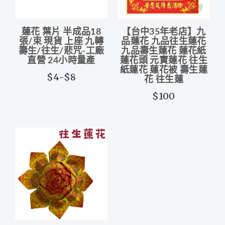
蓮花 葉片 半成品18
【台中35年老店】九
張/束 現貨 上座 九轉
品蓮花 九品往生蓮花
壽生/往生/悲咒-工廠
九品壽生蓮花 蓮花紙
直營 24小時量產
蓮花頭 元寶蓮花 往生
紙蓮花 蓮花被 壽生蓮
$4-$8
花 往生蓮
$100