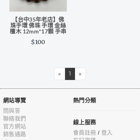
【台中35年老店】佛
珠手環 佛珠 手環 金絲
檀木 12mm*17顆 手串
$100
«
1
»
網站導覽
熱門分類
問與答
聯絡我們
線上服務
官方網站
會員註冊
/
登入
銷售通路