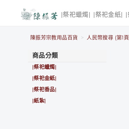
|祭祀蠟燭|
|祭祀金紙|
陳振芳宗教用品百貨
陳振芳宗教用品百貨
人民幣搜尋 (第1頁
商品分類
|祭祀蠟燭|
|祭祀金紙|
|祭祀香品|
|紙紮|