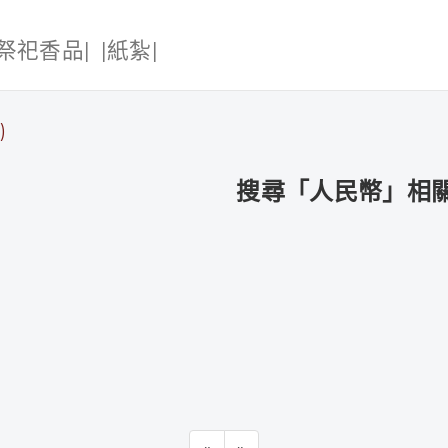
|祭祀香品|
|紙紮|
)
搜尋「人民幣」相