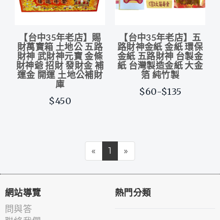
【台中35年老店】賜
【台中35年老店】五
財萬寶箱 土地公 五路
路財神金紙 金紙 環保
財神 武財神元寶 金條
金紙 五路財神 台製金
財神爺 招財 發財金 補
紙 台灣製造金紙 大金
運金 開運 土地公補財
箔 純竹製
庫
$60-$135
$450
«
1
»
網站導覽
熱門分類
問與答