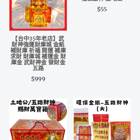
$55
【台中35年老店】武
財神強運財庫城 金紙
補財庫 祈福 開運 補庫
求財 財庫城 補運金 財
庫金 武財神金 發財金
五路
$999