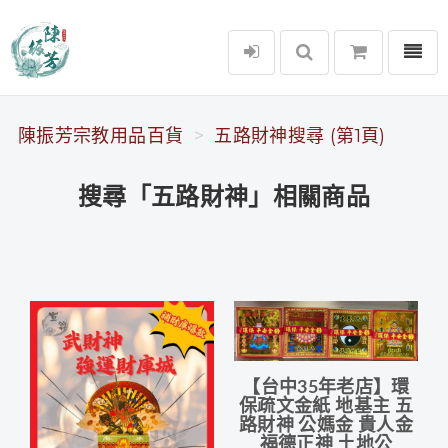
選單
陳振芳宗教用品百貨
陳振芳宗教用品百貨
五路財神搜尋 (第1頁)
搜尋「五路財神」相關商品
【台中35年老店】環
保疏文金紙 地基主 五
路財神 公媽金 貴人金
福德正神 土地公