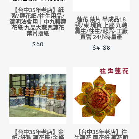
【台中35年老店】紙
紮/蓮花紙/往生用品/
蓮花 葉片 半成品18
清明法會用｜中九轉蓮
張/束 現貨 上座 九轉
花紙 九品大悲咒蓮花
壽生/往生/悲咒-工廠
葉片摺紙
直營 24小時量產
$60
$4-$8
【台中35年老店】金
【台中35年老店】往
紙/紙紮 蓮花塔/金條
生蓮花 蓮花紙 蓮花頭