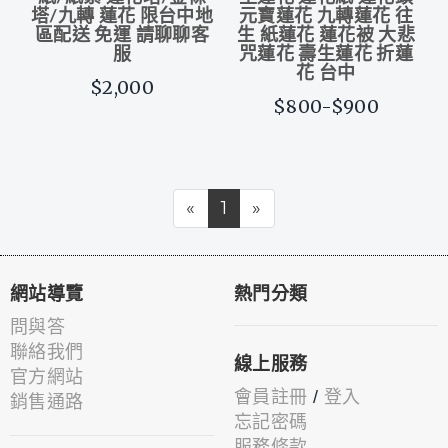
塔/九轉 蓮花 限台中地
元寶蓮花 九轉蓮花 往
區配送 免運 請聊聊客
生 紙蓮花 蓮花被 大悲
服
咒蓮花 壽生蓮花 折蓮
花 台中
$2,000
$800-$900
«
1
»
網站導覽
熱門分類
問與答
聯絡我們
線上服務
官方網站
會員註冊
/
登入
銷售通路
忘記密碼
服務條款