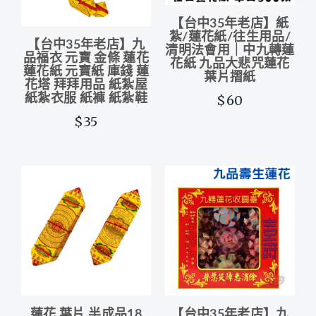
【台中35年老店】紙
紮/蓮花紙/往生用品/
【台中35年老店】九
清明法會用｜中九轉蓮
品福衣 元寶 金條 蓮花
花紙 九品大悲咒蓮花
蓮花紙 元寶紙 庫錢 蓮
葉片摺紙
花塔 拜拜用品 紙紮屋
紙紮衣服 紙褲 紙紮鞋
$60
$35
蓮花 葉片 半成品18
【台中35年老店】九