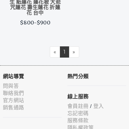
生 紙蓮花 蓮花被 大悲
咒蓮花 壽生蓮花 折蓮
花 台中
$800-$900
«
1
»
網站導覽
熱門分類
問與答
聯絡我們
線上服務
官方網站
會員註冊
/
登入
銷售通路
忘記密碼
服務條款
隱私權政策