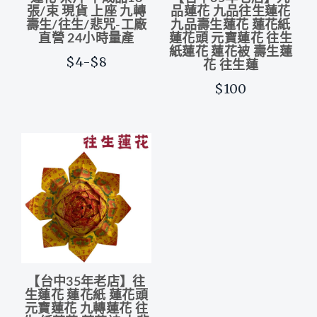
張/束 現貨 上座 九轉
品蓮花 九品往生蓮花
壽生/往生/悲咒-工廠
九品壽生蓮花 蓮花紙
直營 24小時量產
蓮花頭 元寶蓮花 往生
紙蓮花 蓮花被 壽生蓮
$4-$8
花 往生蓮
$100
【台中35年老店】往
生蓮花 蓮花紙 蓮花頭
元寶蓮花 九轉蓮花 往