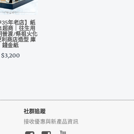
中35年老店】紙
11超商｜往生用
明普渡/祭祖火化
便利商店造型 庫
錢金紙
$3,200
社群追蹤
接收優惠與新產品資訊