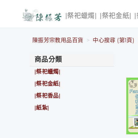
|祭祀蠟燭|
|祭祀金紙|
陳振芳宗教用品百貨
陳振芳宗教用品百貨
中心搜尋 (第1頁)
商品分類
|祭祀蠟燭|
|祭祀金紙|
|祭祀香品|
|紙紮|