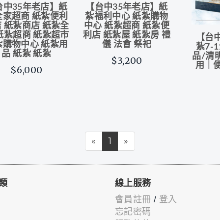
台中35年老店】紙
【台中35年老店】紙
全家超商 紙紮便利
紮福利中心 紙紮購物
 紙紮商店 紙紮全
中心 紙紮超商 紙紮便
紙紮超商 紙紮超市
利店 紙紮屋 紙紮房 禮
【台
紮購物中心 紙紮用
儀 法會 祭祀
紮7-
品 紙紮 紙紮
品/清
$3,200
用｜
$6,000
«
1
»
類
線上服務
會員註冊
/
登入
忘記密碼