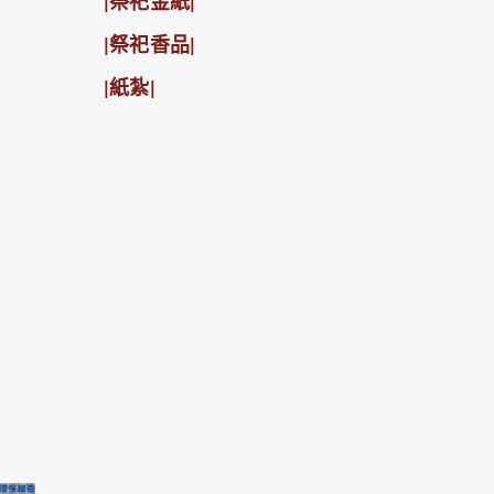
|祭祀金紙|
|祭祀香品|
|紙紮|