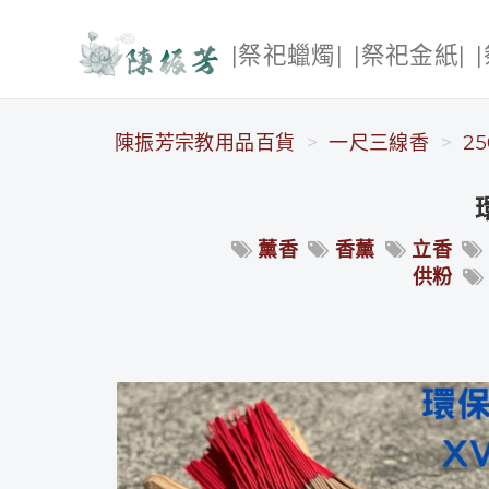
|祭祀蠟燭|
|祭祀金紙|
陳振芳宗教用品百貨
陳振芳宗教用品百貨
一尺三線香
25
薰香
香薰
立香
供粉