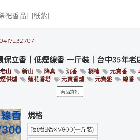
|祭祀香品|
|紙紮|
0417232707
環保立香｜低煙線香 一斤裝｜台中35年老
老山
新山
降真
沉香
梢楠
元寶香
煙供爐
蓮花香塔
元寶香爐
元寶盤
線香
商品資訊
規格
環保細香XV800(一斤裝)