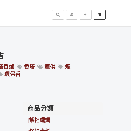
搜尋
店
塔香爐
香塔
煙供
煙
環保香
商品分類
|祭祀蠟燭|