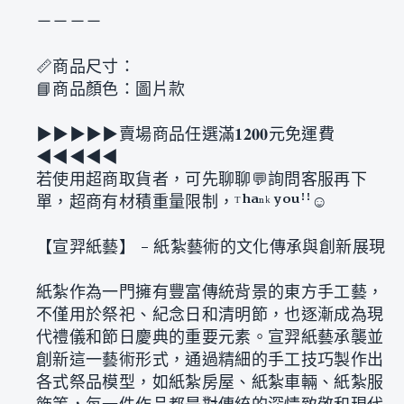
－－－－
📏商品尺寸：
📘商品顏色：圖片款
▶︎▶︎▶︎▶︎▶︎賣場商品任選滿𝟏𝟐𝟎𝟎元免運費
◀︎◀︎◀︎◀︎◀︎
若使用超商取貨者，可先聊聊💬詢問客服再下
單，超商有材積重量限制，ᵀʰᵃⁿᵏ ʸᵒᵘꜝꜝ☺
【宣羿紙藝】 - 紙紮藝術的文化傳承與創新展現
紙紮作為一門擁有豐富傳統背景的東方手工藝，
不僅用於祭祀、紀念日和清明節，也逐漸成為現
代禮儀和節日慶典的重要元素。宣羿紙藝承襲並
創新這一藝術形式，通過精細的手工技巧製作出
各式祭品模型，如紙紮房屋、紙紮車輛、紙紮服