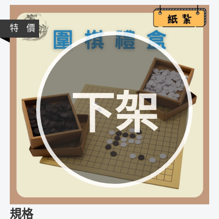
特 價
下架
規格