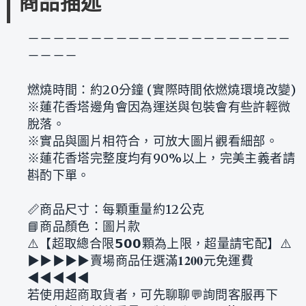
商品描述
－－－－－－－－－－－－－－－－－－－－－
－－－－
燃燒時間：約20分鐘 (實際時間依燃燒環境改變)
※蓮花香塔邊角會因為運送與包裝會有些許輕微
脫落。
※實品與圖片相符合，可放大圖片觀看細部。
※蓮花香塔完整度均有90%以上，完美主義者請
斟酌下單。
📏商品尺寸：每顆重量約12公克
📘商品顏色：圖片款
⚠️【超取總合限𝟱𝟬𝟬顆為上限，超量請宅配】⚠️
▶︎▶︎▶︎▶︎▶︎賣場商品任選滿𝟏𝟐𝟎𝟎元免運費
◀︎◀︎◀︎◀︎◀︎
若使用超商取貨者，可先聊聊💬詢問客服再下