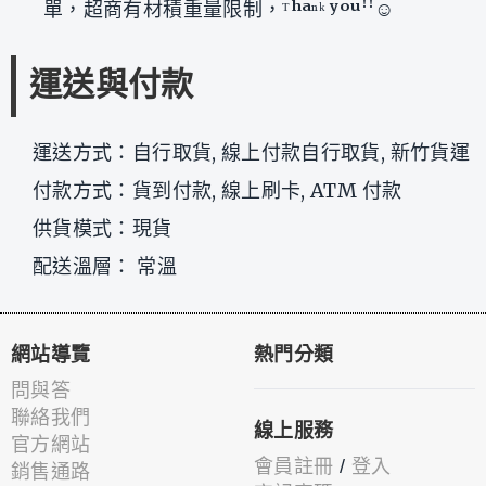
單，超商有材積重量限制，ᵀʰᵃⁿᵏ ʸᵒᵘꜝꜝ☺
運送與付款
運送方式：自行取貨, 線上付款自行取貨, 新竹貨運
付款方式：貨到付款, 線上刷卡, ATM 付款
供貨模式：現貨
配送溫層： 常溫
網站導覽
熱門分類
問與答
聯絡我們
線上服務
官方網站
會員註冊
/
登入
銷售通路