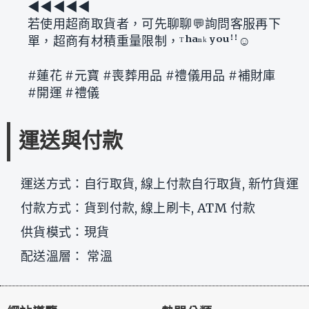
◀︎◀︎◀︎◀︎◀︎
若使用超商取貨者，可先聊聊💬詢問客服再下
單，超商有材積重量限制，ᵀʰᵃⁿᵏ ʸᵒᵘꜝꜝ☺
#蓮花 #元寶 #喪葬用品 #禮儀用品 #補財庫
#開運 #禮儀
運送與付款
運送方式：自行取貨, 線上付款自行取貨, 新竹貨運
付款方式：貨到付款, 線上刷卡, ATM 付款
供貨模式：現貨
配送溫層： 常溫