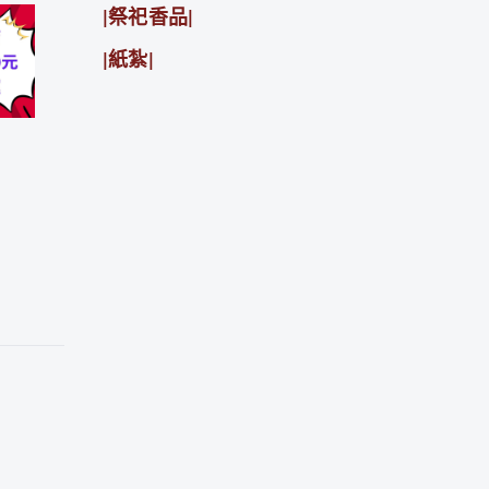
|祭祀香品|
|紙紮|