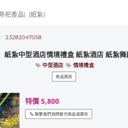
|祭祀香品|
|紙紮|
23282047058
】紙紮中型酒店情境禮盒 紙紮酒店 紙紮舞廳
中型酒店
情境禮盒
商品資訊
特價 5,800
聯繫我們詢問替代商品或庫存