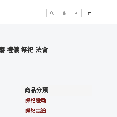
搜尋
 禮儀 祭祀 法會
商品分類
|祭祀蠟燭|
|祭祀金紙|