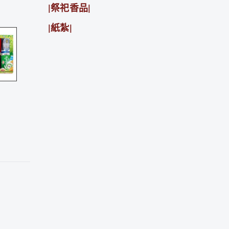
|祭祀香品|
|紙紮|