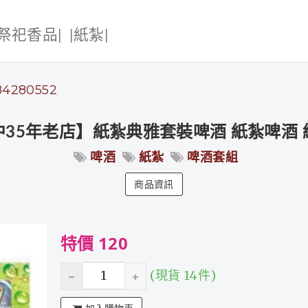
|祭祀香品|
|紙紮|
84280552
中35年老店】紙紮典雅套裝啤酒 紙紮啤酒 
啤酒
紙紮
啤酒套組
商品資訊
特價 120
(現貨 14件)