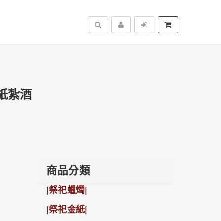
搜尋
紙紮酒
商品分類
|祭祀蠟燭|
|祭祀金紙|