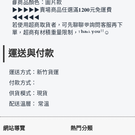
📘商品顏色：圖片款
▶︎▶︎▶︎▶︎▶︎賣場商品任選滿𝟏𝟐𝟎𝟎元免運費
◀︎◀︎◀︎◀︎◀︎
若使用超商取貨者，可先聊聊💬詢問客服再下
單，超商有材積重量限制，ᵀʰᵃⁿᵏ ʸᵒᵘꜝꜝ☺
運送與付款
運送方式：新竹貨運
付款方式：
供貨模式：現貨
配送溫層： 常溫
網站導覽
熱門分類