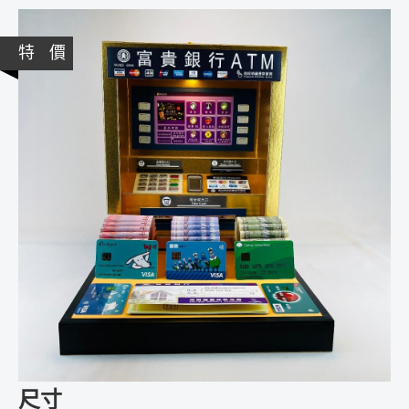
特 價
尺寸