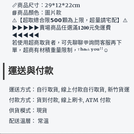
📏商品尺寸：29*12*22cm
📘商品顏色：圖片款
⚠️【超取總合限𝟱𝟬𝟬顆為上限，超量請宅配】⚠️
▶︎▶︎▶︎▶︎▶︎賣場商品任選滿𝟏𝟐𝟎𝟎元免運費
◀︎◀︎◀︎◀︎◀︎
若使用超商取貨者，可先聊聊💬詢問客服再下
單，超商有材積重量限制，ᵀʰᵃⁿᵏ ʸᵒᵘꜝꜝ☺
運送與付款
運送方式：自行取貨, 線上付款自行取貨, 新竹貨運
付款方式：貨到付款, 線上刷卡, ATM 付款
供貨模式：現貨
配送溫層： 常溫