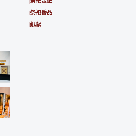
|祭祀金紙|
|祭祀香品|
|紙紮|