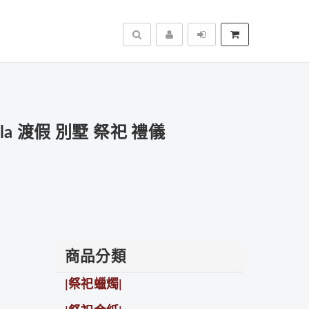
搜尋
a 渡假 別墅 祭祀 禮儀
商品分類
|祭祀蠟燭|