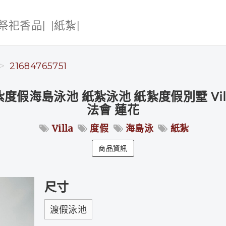
|祭祀香品|
|紙紮|
21684765751
假海島泳池 紙紮泳池 紙紮度假別墅 Vill
法會 蓮花
Villa
度假
海島泳
紙紮
商品資訊
尺寸
渡假泳池