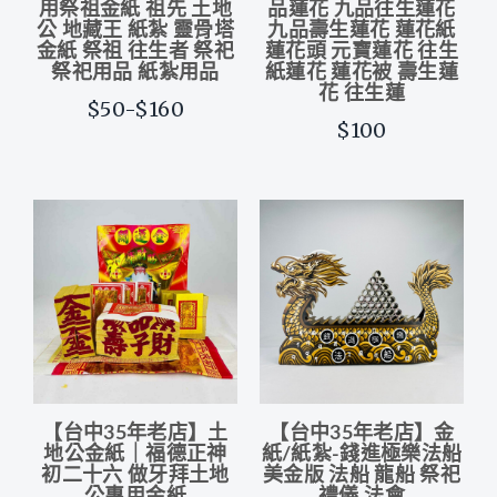
用祭祖金紙 祖先 土地
品蓮花 九品往生蓮花
公 地藏王 紙紮 靈骨塔
九品壽生蓮花 蓮花紙
金紙 祭祖 往生者 祭祀
蓮花頭 元寶蓮花 往生
祭祀用品 紙紮用品
紙蓮花 蓮花被 壽生蓮
花 往生蓮
$50-$160
$100
【台中35年老店】土
【台中35年老店】金
地公金紙｜福德正神
紙/紙紮-錢進極樂法船
初二十六 做牙拜土地
美金版 法船 龍船 祭祀