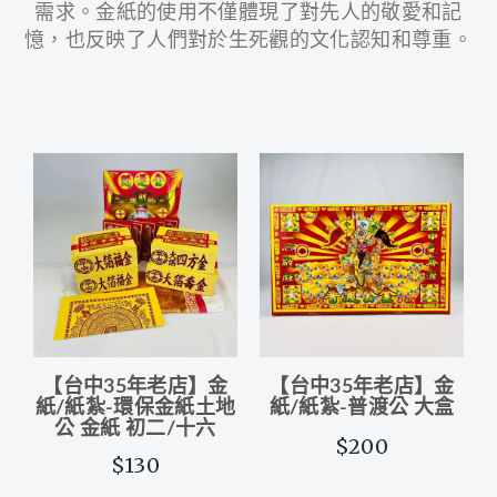
需求。金紙的使用不僅體現了對先人的敬愛和記
憶，也反映了人們對於生死觀的文化認知和尊重。
【台中35年老店】金
【台中35年老店】金
紙/紙紮-環保金紙土地
紙/紙紮-普渡公 大盒
公 金紙 初二/十六
$200
$130