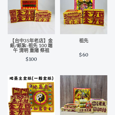
【台中35年老店】金
祖先
紙/紙紮-祖先 100 端
午 清明 重陽 祭祖
$60
$100