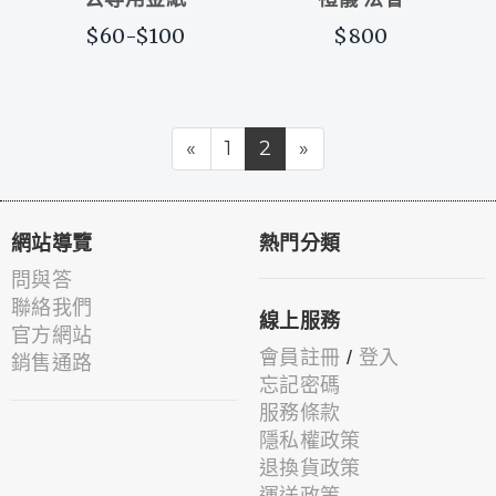
公專用金紙
禮儀 法會
$60-$100
$800
«
1
2
»
網站導覽
熱門分類
問與答
聯絡我們
線上服務
官方網站
會員註冊
/
登入
銷售通路
忘記密碼
服務條款
隱私權政策
退換貨政策