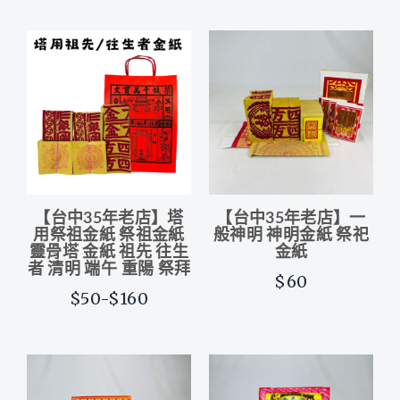
【台中35年老店】塔
【台中35年老店】一
用祭祖金紙 祭祖金紙
般神明 神明金紙 祭祀
靈骨塔 金紙 祖先 往生
金紙
者 清明 端午 重陽 祭拜
$60
$50-$160