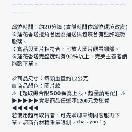
－－－－－－－－－－－－－－－－－－－－－
－－－－
燃燒時間：約20分鐘 (實際時間依燃燒環境改變)
※蓮花香塔邊角會因為運送與包裝會有些許輕微
脫落。
※實品與圖片相符合，可放大圖片觀看細部。
※蓮花香塔完整度均有90%以上，完美主義者請
斟酌下單。
📏商品尺寸：每顆重量約12公克
📘商品顏色：圖片款
⚠️【超取總合限𝟱𝟬𝟬顆為上限，超量請宅配】⚠️
▶︎▶︎▶︎▶︎▶︎賣場商品任選滿𝟏𝟐𝟎𝟎元免運費
◀︎◀︎◀︎◀︎◀︎
若使用超商取貨者，可先聊聊💬詢問客服再下
單，超商有材積重量限制，ᵀʰᵃⁿᵏ ʸᵒᵘꜝꜝ☺